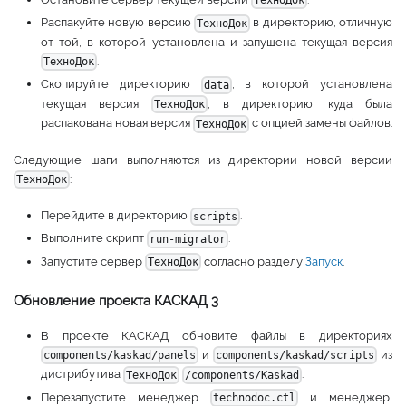
ТехноДок
Распакуйте новую версию
в директорию, отличную
ТехноДок
от той, в которой установлена и запущена текущая версия
.
ТехноДок
Скопируйте директорию
, в которой установлена
data
текущая версия
, в директорию, куда была
ТехноДок
распакована новая версия
с опцией замены файлов.
ТехноДок
Следующие шаги выполняются из директории новой версии
:
ТехноДок
Перейдите в директорию
.
scripts
Выполните скрипт
.
run-migrator
Запустите сервер
согласно разделу
Запуск
.
ТехноДок
Обновление проекта КАСКАД 3
В проекте КАСКАД обновите файлы в директориях
и
из
components/kaskad/panels
components/kaskad/scripts
дистрибутива
.
ТехноДок
/components/Kaskad
Перезапустите менеджер
и менеджер,
technodoc.ctl