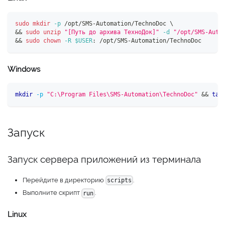
sudo
mkdir
-p
 /opt/SMS-Automation/TechnoDoc 
\
&&
sudo
unzip
"[Путь до архива ТехноДок]"
-d
"/opt/SMS-Auto
&&
sudo
chown
-R
$USER
:
 /opt/SMS-Automation/TechnoDoc
Windows
mkdir
-p
"C:\Program Files\SMS-Automation\TechnoDoc"
&
&
tar
Запуск
Запуск сервера приложений из терминала
Перейдите в директорию
.
scripts
Выполните скрипт
.
run
Linux