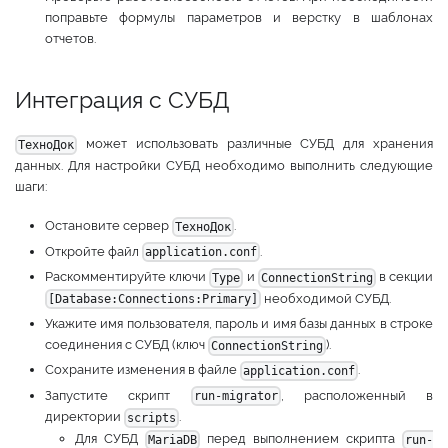
поправьте формулы параметров и верстку в шаблонах
отчетов.
Интеграция с СУБД
может использовать различные СУБД для хранения
ТехноДок
данных. Для настройки СУБД необходимо выполнить следующие
шаги:
Остановите сервер
.
ТехноДок
Откройте файл
.
application.conf
Раскомментируйте ключи
и
в секции
Type
ConnectionString
необходимой СУБД.
[Database:Connections:Primary]
Укажите имя пользователя, пароль и имя базы данных в строке
соединения с СУБД (ключ
).
ConnectionString
Сохраните изменения в файле
.
application.conf
Запустите скрипт
, расположенный в
run-migrator
директории
.
scripts
Для СУБД
перед выполнением скрипта
MariaDB
run-