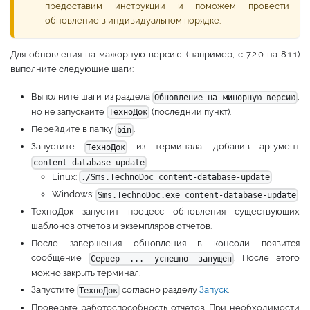
предоставим инструкции и поможем провести
обновление в индивидуальном порядке.
Для обновления на мажорную версию (например, с 7.2.0 на 8.1.1)
выполните следующие шаги:
Выполните шаги из раздела
,
Обновление на минорную версию
но не запускайте
(последний пункт).
ТехноДок
Перейдите в папку
.
bin
Запустите
из терминала, добавив аргумент
ТехноДок
content-database-update
Linux:
./Sms.TechnoDoc content-database-update
Windows:
Sms.TechnoDoc.exe content-database-update
ТехноДок запустит процесс обновления существующих
шаблонов отчетов и экземпляров отчетов.
После завершения обновления в консоли появится
сообщение
. После этого
Сервер ... успешно запущен
можно закрыть терминал.
Запустите
согласно разделу
Запуск
.
ТехноДок
Проверьте работоспособность отчетов. При необходимости