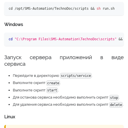
cd
 /opt/SMS-Automation/TechnoDoc/scripts 
&&
sh
 run.sh
Windows
cd
"C:\Program Files\SMS-Automation\TechnoDoc\scripts"
&
&
s
Запуск сервера приложений в виде
сервиса
Перейдите в директорию
.
scripts/service
Выполните скрипт
.
create
Выполните скрипт
.
start
Для останова сервиса необходимо выполнить скрипт
.
stop
Для удаления сервиса необходимо выполнить скрипт
.
delete
Linux