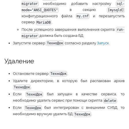
необходимо добавить настройку
migrator
sql-
в секцию
mode="ANSI_QUOTES"
[mysqld]
конфигурационного файла
и перезапустить
my.cnf
сервер
.
MariaDB
После успешного завершения выполнения скрипта
run-
должна быть создана БД.
migrator
Запустите сервер
согласно разделу
Запуск
.
ТехноДок
Удаление
Остановите сервер
.
ТехноДок
Удалите директорию, в которую был распакован архив
.
ТехноДок
Если
был запущен в качестве сервиса, то
ТехноДок
необходимо удалить сервис при помощи скрипта
.
delete
Если
был интегрирован с внешними СУБД, то
ТехноДок
необходимо вручную удалить БД
.
ТехноДок